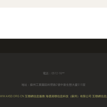
電話：0512-18**
地址：蘇州工業園區科營路2號中新生態大廈515室
WW.AXSD.ORG.CN
互聯網信息服務
海僡港聯信息科技（蘇州）有限公司
互聯網信息