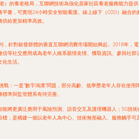
%機構養老）的養老格局，互聯網技術為強化居家社區養老服務能力
平臺，可實現24小時安全智能看護。線上線下（O2O）融合
務供給更加精準高效。
戶行列，針對銀發群體的垂直互聯網消費市場開始興起。2018年
微信等社交應用成為老年人維系親情友情、獲取資訊、參與社群
文化生活。
多挑戰：一是“數字鴻溝”問題，部分高齡、低學歷老年人存在使
務標準與監管體系有待完善。
智能將更廣泛應用于風險預測、語音交互及護理機器人；5G技術
標，是構建一個以老年人為中心、技術無形融入、服務觸手可及