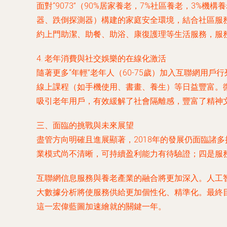
面對“9073”（90%居家養老，7%社區養老，3
器、跌倒探測器）構建的家庭安全環境，結合社區服務
約上門助潔、助餐、助浴、康復護理等生活服務，服
4. 老年消費與社交娛樂的在線化激活
隨著更多“年輕”老年人（60-75歲）加入互聯網用
線上課程（如手機使用、書畫、養生）等日益豐富。
吸引老年用戶，有效緩解了社會隔離感，豐富了精神
三、面臨的挑戰與未來展望
盡管方向明確且進展顯著，2018年的發展仍面臨諸
業模式尚不清晰，可持續盈利能力有待驗證；四是服
互聯網信息服務與養老產業的融合將更加深入。人工
大數據分析將使服務供給更加個性化、精準化。最終目
這一宏偉藍圖加速繪就的關鍵一年。