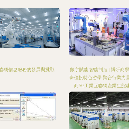
聯網信息服務的發展與挑戰
數字賦能·智能制造 | 博研商學
班佳帆特色游學 聚合行業力
商5G工業互聯網產業生態